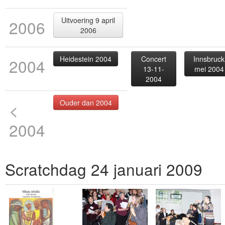
Uitvoering 9 april
2006
2006
Heidestein 2004
Concert
Innsbruck
2004
13-11-
mei 2004
2004
Ouder dan 2004
<
2004
Scratchdag 24 januari 2009