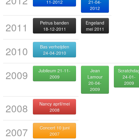
2012
11-2012
21-04-
2012
Petrus banden
Engeland
2011
18-12-2011
mei 2011
Bas verheijden
2010
24-04-2010
Jubileum 21-11-
Jean
Scratchda
2009
2009
Lamour
24-01-
20-04-
2009
2009
Nancy april/mei
2008
2008
Concert 10 juni
2007
2007