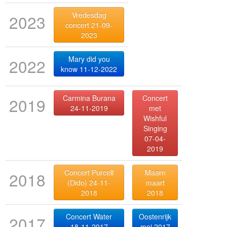
Vredesdag
2023
concert 21-09-
2023
Mary did you
2022
know 11-12-2022
Carmina Burana
Concert
2019
24-11-2019
met
Wishful
Singing
07-04-
2019
Concert Purcell
Maarn
2018
(Dido) 24-11-
maart
2018
2018
Concert Water
Oostenrijk
2017
18-11-2017
mei 2017