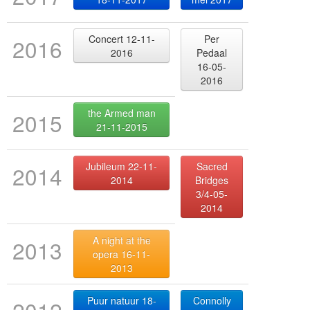
Concert 12-11-
Per
2016
2016
Pedaal
16-05-
2016
the Armed man
2015
21-11-2015
Jubileum 22-11-
Sacred
2014
2014
Bridges
3/4-05-
2014
A night at the
2013
opera 16-11-
2013
Puur natuur 18-
Connolly