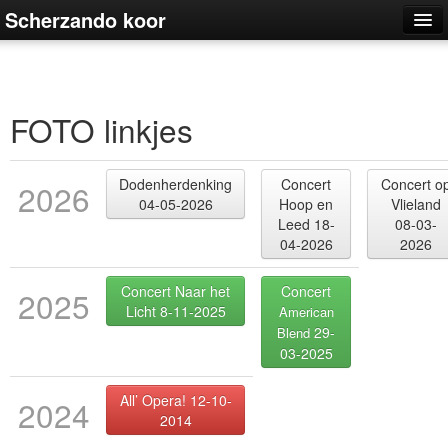
Scherzando koor
Home
Agenda
FOTO linkjes
Dirigent
<
Dodenherdenking
Concert
Concert o
2026
Het koor
04-05-2026
Hoop en
Vlieland
Leed 18-
08-03-
Leden login
04-2026
2026
Contact
Concert Naar het
Concert
2025
Licht 8-11-2025
American
29-
Blend
03-2025
All’ Opera! 12-10-
2024
2014